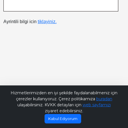
Ayrintili bilgi icin
tiklayiniz.
Bana Soru Sor | Ask Me
Hizmetlerimizden en iyi şekilde faydalanabilmeniz için
çerezler kullanıyoruz. Çerez politikamıza
buradan
ulaşabilirsiniz. KVKK detayları için
web sayfamızı
ziyaret edebilirsiniz.
Kabul Ediyorum