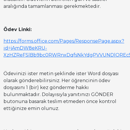
aralığında tamamlanması gerekmektedir.
Ödev Linki:
https://forms.office.com/Pages/ResponsePage.aspx?
id=jAmDW8eKRU-
XzHZReFSlBb9bc0RWRnxDqfsNkYdgPVVUNDlORE
Ödevinizi ister metin şeklinde ister Word dosyası
olarak gönderebilirsiniz. Her öğrencinin ödev
dosyasını 1 (bir) kez gönderme hakkı
bulunmaktadır. Dolayısıyla yanıtınızı GÖNDER
butonuna basarak teslim etmeden önce kontrol
ettiğinize emin olunuz.