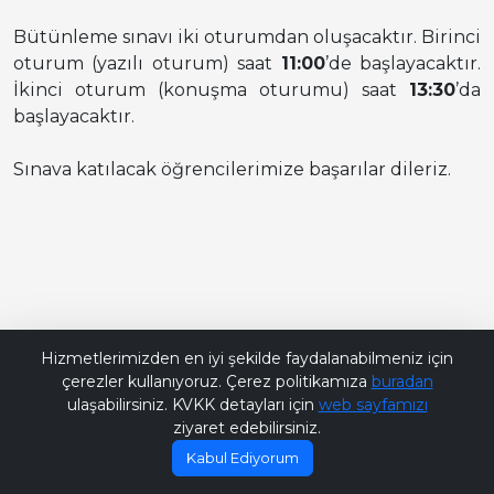
Bütünleme sınavı iki oturumdan oluşacaktır. Birinci
oturum (yazılı oturum) saat
11:00
’de başlayacaktır.
İkinci oturum (konuşma oturumu) saat
13:30
’da
başlayacaktır.
Sınava katılacak öğrencilerimize başarılar dileriz.
Bana Soru Sor | Ask Me
Hizmetlerimizden en iyi şekilde faydalanabilmeniz için
çerezler kullanıyoruz. Çerez politikamıza
buradan
ulaşabilirsiniz. KVKK detayları için
web sayfamızı
ziyaret edebilirsiniz.
Kabul Ediyorum